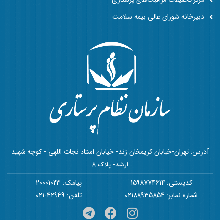
مرکز تحقیقات مراقبت‌های پرستاری
دبیرخانه شورای عالی بیمه سلامت
آدرس: تهران-خیابان کریمخان زند- خیابان استاد نجات اللهی - کوچه شهید
ارشد- پلاک 8
کدپستی: 1598774614
پیامک: 20001023
شماره نمابر: 02188935854
تلفن: 42949-021