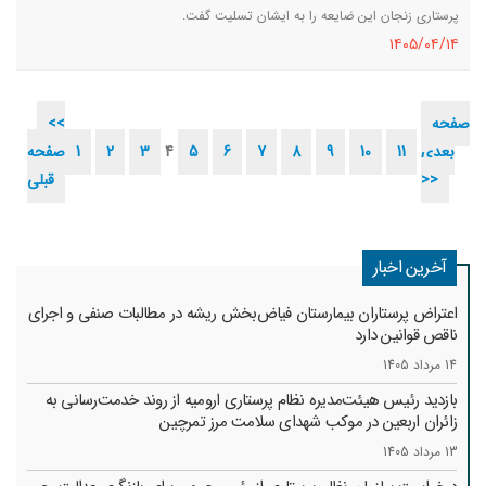
پرستاری زنجان این ضایعه را به ایشان تسلیت گفت.
١٤٠٥/٠٤/١٤
صفحه
<<
بعدی
11
10
9
8
7
6
5
4
3
2
1
صفحه
>>
قبلی
آخرین اخبار
اعتراض پرستاران بیمارستان فیاض‌بخش ریشه در مطالبات صنفی و اجرای
ناقص قوانین دارد
14 مرداد 1405
بازدید رئیس هیئت‌مدیره نظام پرستاری ارومیه از روند خدمت‌رسانی به
زائران اربعین در موکب شهدای سلامت مرز تمرچین
13 مرداد 1405