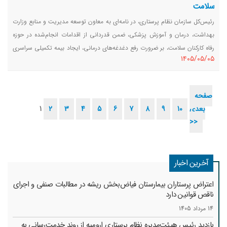
سلامت
رئیس‌کل سازمان نظام پرستاری، در نامه‌ای به معاون توسعه مدیریت و منابع وزارت
بهداشت، درمان و آموزش پزشکی، ضمن قدردانی از اقدامات انجام‌شده در حوزه
رفاه کارکنان سلامت، بر ضرورت رفع دغدغه‌های درمانی، ایجاد بیمه تکمیلی سراسری
١٤٠٥/٠٥/٠٥
و یکسان و همچنین راه‌اندازی میز کرامت برای کارکنان سلامت در مراکز درمانی
تأکید کرد.
صفحه
بعدی
10
9
8
7
6
5
4
3
2
1
>>
آخرین اخبار
اعتراض پرستاران بیمارستان فیاض‌بخش ریشه در مطالبات صنفی و اجرای
ناقص قوانین دارد
14 مرداد 1405
بازدید رئیس هیئت‌مدیره نظام پرستاری ارومیه از روند خدمت‌رسانی به