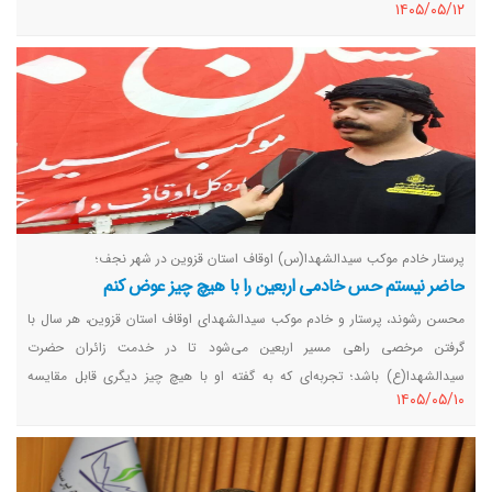
١٤٠٥/٠٥/١٢
پرستار خادم موکب سیدالشهدا(س) اوقاف استان قزوین در شهر نجف؛
حاضر نیستم حس خادمی اربعین را با هیچ چیز عوض کنم
محسن رشوند، پرستار و خادم موکب سیدالشهدای اوقاف استان قزوین، هر سال با
گرفتن مرخصی راهی مسیر اربعین می‌شود تا در خدمت زائران حضرت
سیدالشهدا(ع) باشد؛ تجربه‌ای که به گفته او با هیچ چیز دیگری قابل مقایسه
١٤٠٥/٠٥/١٠
نیست.