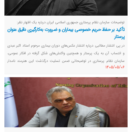
توضیحات سازمان نظام پرستاری جمهوری اسلامی ایران درباره یک اظهار نظر:
تأکید بر حفظ حریم خصوصی بیماران و ضرورت به‌کارگیری دقیق عنوان
پرستار
در پی انتشار مطالبی درباره انتشار عکس‌های دوران بیماری مرحوم استاد اکبر عبدی
و انتساب آن به یک پرستار و همچنین واکنش‌های شکل گرفته در افکار عمومی،
سازمان نظام پرستاری در توضیحاتی ضمن تسلیت درگذشت این هنرمند نامدار
١٤٠٥/٠٥/٠٦
کشورمان، با تاکید بر لزوم حفظ حریم خصوصی، صیانت از کرامت انسانی و
محرمانگی اطلاعات بیماران، خواستار به‌کارگیری دقیق عنوان پرستار در اظهارنظرها و
واکنش‌ها شد.