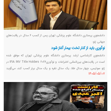
دانشجوی پرستاری دانشگاه علوم پزشکی تهران پس از کسب ۶ مدال در رقابت‌های
جهانی ژنو:
نوآوری باید از کنار تخت بیمار آغاز شود
دانشجوی کارشناسی ارشد پرستاری دانشگاه علوم پزشکی تهران که موفق شده
است در رقابت‌های بین‌المللی اختراعات و نوآوریIFIA INV Title Holders 2026 در
ژنو سوئیس، چهار مدال طلا، یک مدال نقره و یک مدال برنز کسب کند، می‌گوید
١٤٠٥/٠٥/٠٧
نوآوری در حوزه سلامت زمانی ارزشمند است که پاسخی برای نیازهای واقعی
بیماران و نظام درمان باشد.