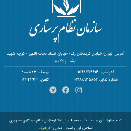
آدرس: تهران-خیابان کریمخان زند- خیابان استاد نجات اللهی - کوچه شهید
ارشد- پلاک 8
کدپستی: 1598774614
پیامک: 20001023
شماره نمابر: 02188935854
تلفن: 42949-021
تمام حقوق این وب سایت, محفوظ و در اختیارسازمان نظام پرستاری جمهوری
اسلامی ایران است
مجری :
آریانیک