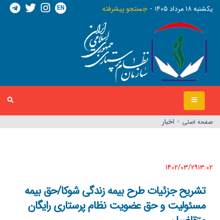
EN
يکشنبه ١٨ مرداد ١٤٠٥
جستجو پیشرفته
>
اخبار
صفحه اصلي
1402/03/29١٣:٠٢
تشریح جزئیات طرح بیمه زندگی شوکا/حق بیمه
مسئولیت و حق عضویت نظام پرستاری رایگان