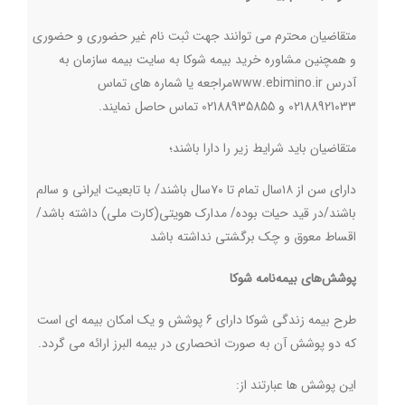
متقاضیان محترم می توانند جهت ثبت نام غیر حضوری و حضوری
و همچنین مشاوره خرید بیمه شوکا به سایت بیمه سازمان به
آدرس
www.ebimino.ir
مراجعه یا شماره های تماس
02188921033 و 02188935855 تماس حاصل نمایند
.
متقاضیان باید شرایط زیر را دارا باشند؛
دارای سن از ۱۸سال تمام تا ۷۰سال باشند/ با تابعیت ایرانی و سالم
باشند/در قید حیات بوده/ مدارک هویتی(کارت ملی) داشته باشد/
اقساط معوق و چک برگشتی نداشته باشد
پوشش‌های بیمه‌نامه شوکا
طرح بیمه زندگی شوکا دارای 6 پوشش و یک امکان بیمه ای است
که دو پوشش آن به صورت انحصاری در بیمه البرز ارائه می گردد
.
این پوشش ها عبارتند از
: