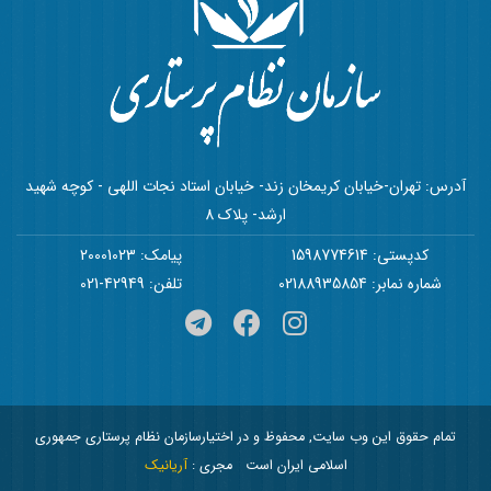
آدرس: تهران-خیابان کریمخان زند- خیابان استاد نجات اللهی - کوچه شهید
ارشد- پلاک 8
کدپستی: 1598774614
پیامک: 20001023
شماره نمابر: 02188935854
تلفن: 42949-021
تمام حقوق این وب سایت, محفوظ و در اختیارسازمان نظام پرستاری جمهوری
اسلامی ایران است
مجری :
آریانیک