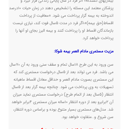
بیماریهای کشنده»؛ اگر فرد در سال پایانی زندگی قرار گیرد و
پزشکان معتمد این مسئله را تشخیص دهند در زمان حیات ۱۰درصد
اندوخته به بیمه گزار پرداخت می شود. «معافیت از پرداخت
اقساط(حق بیمه)»؛اگر فرد در مدت ۵سال فوت کند، نیازی نیست
بازماندگان اقساط او را پرداخت کنند و بیمه البرز بجای او آنها را
پرداخت خواهد کرد
.
مزیت مستمری مادام العمر بیمه شوکا
:
سن ورود به این طرح ۱۸سال تمام و سقف سنی ورود به آن ۷۰سال
می باشد. فرد می تواند بعد از ۵سال درخواست مستمری کند که
این مستمری بصورت مادام العمر و حداقل معادل اقساط ماهیانه
تسهیلات به وی پرداخت می شود. چنانچه بیمه گزار بعد از ۵سال
انتظار (۵سال بعد از اتمام طرح) درخواست مستمری نماید میزان
آن ۲برابرو بعد از دوره انتظار ۱۰ساله میزان مستمری ۴برابر خواهد
شد. مدل‌های مستمری بسیار متنوع بوده و براساس دوره انتظار،
سن شروع و…متفاوت خواهد بود
.