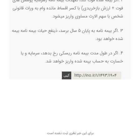
2
.
اگر بیمه شده فوت کند، تعهدات بیمه نامه (سرمایه پوشش های
فوت + ارزش بازخریدی) با کسر اقساط مانده وام به وراث قانونی
شخص با سهم الارث مساوی واریز میشود
.
3
.
اگر بیمه نامه به پایان 5 سال برسد، ذینفع حیات بیمه نامه بیمه
شده خواهد بود
.
4. اگر در طول مدت بیمه نامه ریسکی رخ بدهد، سرمایه و یا
خسارت به حساب بیمه شده واریز خواهد شد.
http://ino.ir/1/1493/1904
برای این خبر نظری ثبت نشده است