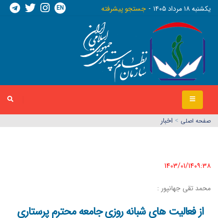
EN
يکشنبه ١٨ مرداد ١٤٠٥
جستجو پیشرفته
>
اخبار
صفحه اصلي
1403/01/14٠٩:٣٨
محمد تقی جهانپور :
از فعالیت های شبانه روزی جامعه محترم پرستاری