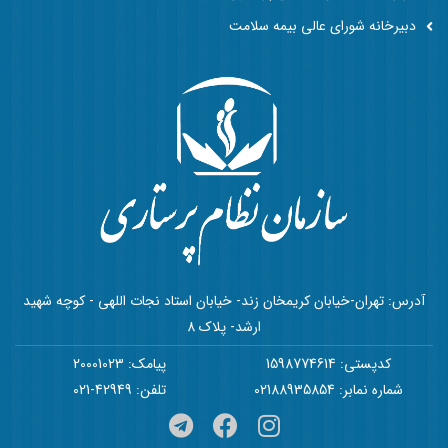
دبیرخانه شورای عالی بیمه سلامت
آدرس: تهران-خیابان کریمخان زند- خیابان استاد نجات اللهی - کوچه شهید
ارشد- پلاک 8
کدپستی: 1598774614
پیامک: 20001023
شماره نمابر: 02188935854
تلفن: 42949-021