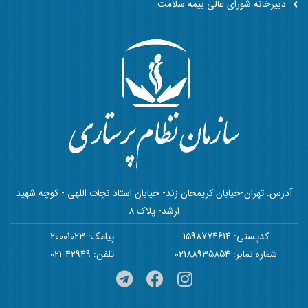
دبیرخانه شورای عالی بیمه سلامت
آدرس: تهران-خیابان کریمخان زند- خیابان استاد نجات اللهی - کوچه شهید
ارشد- پلاک 8
کدپستی: 1598774614
پیامک: 20001023
شماره نمابر: 02188935854
تلفن: 42949-021