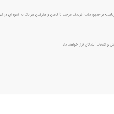
 ریاست بر جمهور ملت آفریدند هرچند ناآگاهان و مغرضان هر یک به شیوه ای در ای