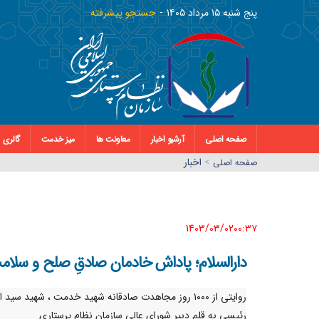
پنج شنبه ١٥ مرداد ١٤٠٥
جستجو پیشرفته
صفحه اصلی
آرشیو اخبار
معاونت ها
میز خدمت
گالری
>
اخبار
صفحه اصلي
1403/03/02٠٠:٣٧
دارالسلام؛ پاداش خادمان صادقِ صلح و سلا
روایتی از ۱۰۰۰ روز مجاهدت صادقانه شهید خدمت ، شهید سید 
رئیسی به قلم دبیر شورای عالی سازمان نظام پرستاری