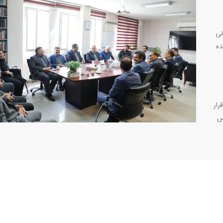
قی
ده
رار
س