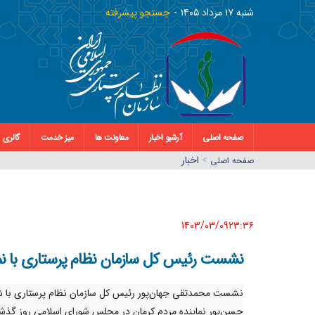
شنبه ١٧ مرداد ١٤٠٥
جستجو پیشرفته
صفحه اصلی
آرشیو اخبار
معاونت ها
میز خدمت
گالری
>
اخبار
صفحه اصلي
1403/03/09٢٣:٣٦
نشست رئیس کل سازمان نظام پرستاری با نم
نشست محمد‌تقی جهان‌پور رئیس کل سازمان نظام پرستاری با شه
حسن‌پور نماینده مردم کرمان در مجلس شورای اسلامی روز گذش