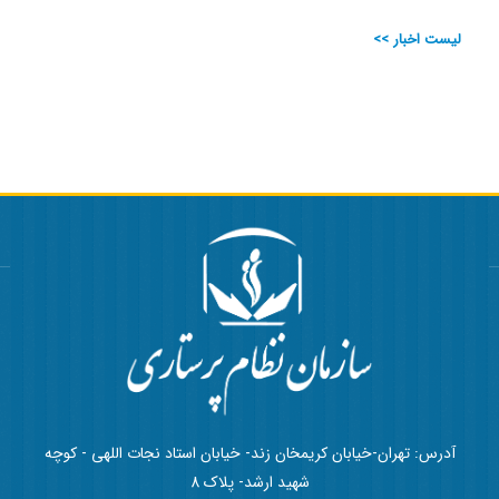
لیست اخبار >>
آدرس: تهران-خیابان کریمخان زند- خیابان استاد نجات اللهی - کوچه
شهید ارشد- پلاک 8