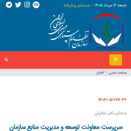
EN
جمعه ١٦ مرداد ١٤٠٥
جستجو پیشرفته
>
اخبار
صفحه اصلي
1403/05/17١٦:٣٤
با حکم دکتر نجاتیان
سرپرست معاونت توسعه و مدیریت منابع سازمان