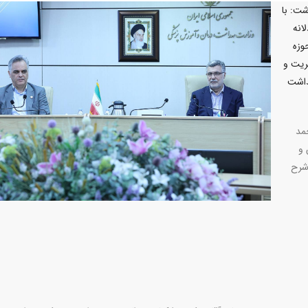
شت: با
انه
وزه
ریت و
داشت
مد
 و
شرح