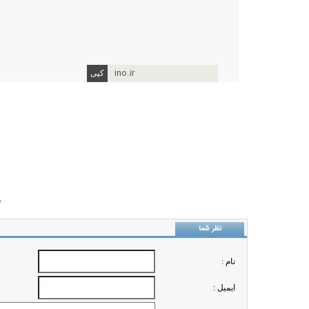
دکتر احمد ن
رئی
ino.ir
ب
نظر شما
نام :
ايميل :