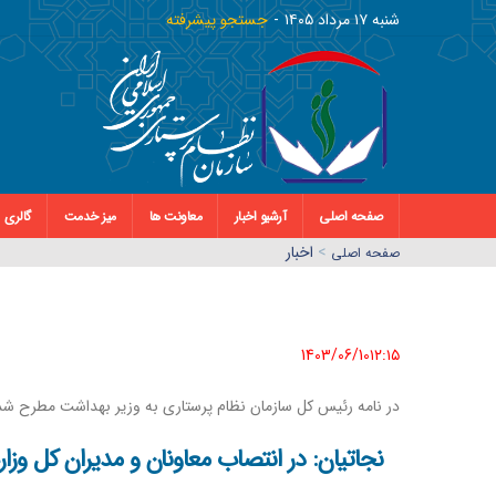
شنبه ١٧ مرداد ١٤٠٥
جستجو پیشرفته
صفحه اصلی
آرشیو اخبار
معاونت ها
میز خدمت
گالری
>
اخبار
صفحه اصلي
1403/06/10١٢:١٥
در نامه رئیس کل سازمان نظام پرستاری به وزیر بهداشت مطرح شد
نجاتیان: در انتصاب معاونان و مدیران کل وز