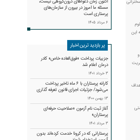
اکنون زمان دعواهای درون‌گروهی نیست،
سخنرانی
مسئله ما امروز در بیرون از سازمان‌های
پرستاری است
6 مرداد 1405
وم
 این
پر بازدید ترین اخبار
و
جزییات پرداخت «فوق‌العاده خاص» کادر
یریت
درمان اعلام شد
3 خرداد 1401
کارانه‌ پرستاران با 6 ماه تاخیر پرداخت
هداف
می‌شود/ جزئیات اجرای قانون تعرفه گذاری
13 بهمن 1400
تی
آغاز ثبت نام آزمون «صلاحیت حرفه‌ای
پرستاران»
3 مرداد 1401
پرستارانی که در کرونا خدمت کرد‌ه‌اند بدون
آزمون استخدام شوند