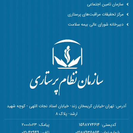
سازمان تامین اجتماعی
مرکز تحقیقات مراقبت‌های پرستاری
دبیرخانه شورای عالی بیمه سلامت
آدرس: تهران-خیابان کریمخان زند- خیابان استاد نجات اللهی - کوچه شهید
ارشد- پلاک 8
کدپستی: 1598774614
پیامک: 20001023
شماره نمابر: 02188935854
تلفن: 42949-021