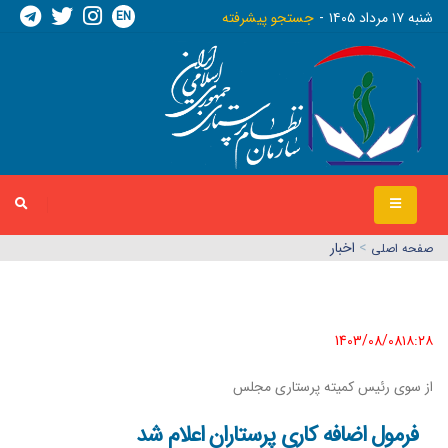
EN
شنبه ١٧ مرداد ١٤٠٥
جستجو پیشرفته
>
اخبار
صفحه اصلي
1403/08/08١٨:٢٨
از سوی رئیس کمیته پرستاری مجلس
فرمول اضافه کاری پرستاران اعلام شد