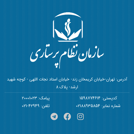
آدرس: تهران-خیابان کریمخان زند- خیابان استاد نجات اللهی - کوچه شهید
ارشد- پلاک 8
کدپستی: 1598774614
پیامک: 20001023
شماره نمابر: 02188935854
تلفن: 42949-021