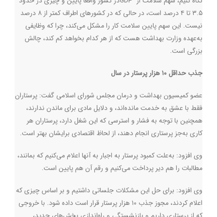
نگاه کنیم، سهم سلامت از
GDP
در کشور واقعا پایین و چیزی در حدود
۳.۵ تا ۴ درصد است،‌ در حالی که در کشورهای اطراف کمتر از ۸ درصد
نیست. این سهم پایین سلامت کار را مشکل می‌کند،‌ چرا که وظایفی
به‌عهده وزارت بهداشت هست که از هر کدام بخواهد کم کند، چالش
بزرگی است.
جذب حداقل ۱۰ هزار پرستار در سال
عضو کمیسیون بهداشت و درمان مجلس شورای اسلامی گفت: پرستاران
فقط با عشق به خدمت مانده‌اند، و دلایل مادی برای ماندن ندارند،
همچنین با توجه به فشار و استرسی که این شغل دارد، پرستاران هر
کاری به‌جز پرستاری انجام دهند، از لحاظ اقتصادی برایشان بهتر است.
وی افزود: به‌علت کمبود پرستار به اجبار به آنها اعلام می‌کنیم که بمانند،
مطالبات را هم دیر پرداخت می‌کنیم و رقم آن هم پایین است.
وی افزود:‌ برای حل این مشکلات جلساتی داشتیم و بر اساس چیزی که
اعلام کردند، مجوز جذب ۱۰ هزار پرستار قرار است داده شود. با خروجی
که از پرستاری داریم و بازنشستگی و راه‌اندازی بخش‌های جدید،