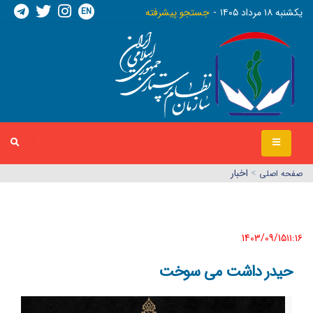
EN
يکشنبه ١٨ مرداد ١٤٠٥
جستجو پیشرفته
>
اخبار
صفحه اصلي
1403/09/15١١:١٦
حیدر داشت می سوخت