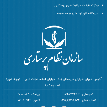
مرکز تحقیقات مراقبت‌های پرستاری
دبیرخانه شورای عالی بیمه سلامت
آدرس: تهران-خیابان کریمخان زند- خیابان استاد نجات اللهی - کوچه شهید
ارشد- پلاک 8
کدپستی: 1598774614
پیامک: 20001023
شماره نمابر: 02188935854
تلفن: 42949-021