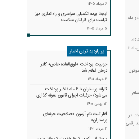
6 مرداد 1405
ایجاد بیمه تکمیلی سراسری و راه‌اندازی میز
تعرفه دو ماه
کرامت برای کارکنان سلامت
5 مرداد 1405
گاه
ماه تا
پر بازدید ترین اخبار
جزییات پرداخت «فوق‌العاده خاص» کادر
درمان اعلام شد
موکول
3 خرداد 1401
کارانه‌ پرستاران با 6 ماه تاخیر پرداخت
افر
می‌شود/ جزئیات اجرای قانون تعرفه گذاری
13 بهمن 1400
آغاز ثبت نام آزمون «صلاحیت حرفه‌ای
ات در
پرستاران»
فت می‌کنند رقمی
3 مرداد 1401
پرستارانی که در کرونا خدمت کرد‌ه‌اند بدون