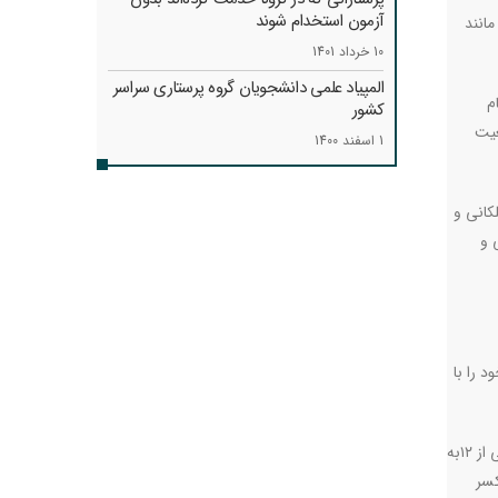
آزمون استخدام شوند
انند
10 خرداد 1401
المپیاد علمی دانشجویان گروه پرستاری سراسر
م
کشور
عیت
1 اسفند 1400
کانی و
 و
 را با
فرقدانی اضافه کرد: مالیات‌ها کمر پرستاران را شکسته است و وقتی دو جا کار می‌کنند از معافیت مالیاتی بی‌بهره‌اند. سال آینده هم که معافیت مالیاتی از ۱۲به
درآمد دارد که حدود ۸میلیون آن کسر