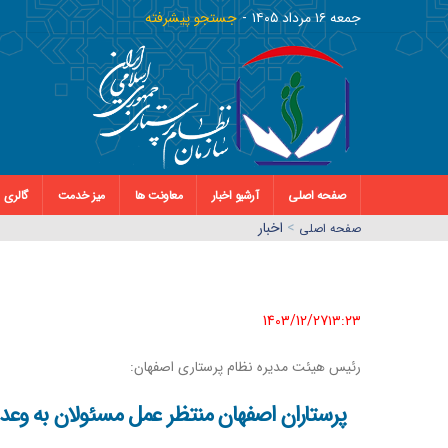
جمعه ١٦ مرداد ١٤٠٥
جستجو پیشرفته
صفحه اصلی
آرشیو اخبار
معاونت ها
میز خدمت
گالری
>
اخبار
صفحه اصلي
1403/12/27١٣:٢٣
رئیس هیئت مدیره نظام پرستاری اصفهان:
پرستاران اصفهان منتظر عمل مسئولان به وعد