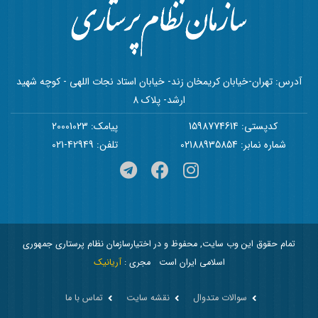
آدرس: تهران-خیابان کریمخان زند- خیابان استاد نجات اللهی - کوچه شهید
ارشد- پلاک 8
کدپستی: 1598774614
پیامک: 20001023
شماره نمابر: 02188935854
تلفن: 42949-021
تمام حقوق این وب سایت, محفوظ و در اختیارسازمان نظام پرستاری جمهوری
اسلامی ایران است
مجری :
آریانیک
سوالات متدوال
نقشه سایت
تماس با ما