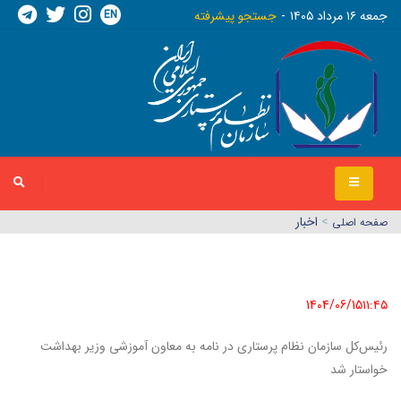
EN
جمعه ١٦ مرداد ١٤٠٥
جستجو پیشرفته
>
اخبار
صفحه اصلي
1404/06/15١١:٤٥
رئیس‌کل سازمان نظام پرستاری در نامه به معاون آموزشی وزیر بهداشت
خواستار شد