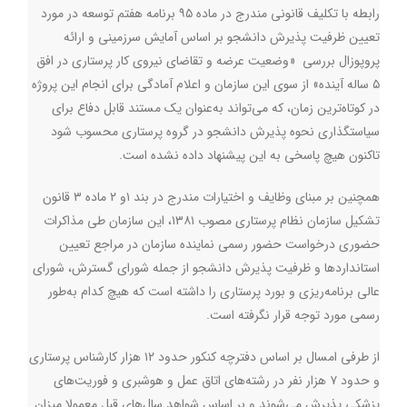
رابطه با تکلیف قانونی مندرج در ماده ۹۵ برنامه هفتم توسعه در مورد
تعیین ظرفیت پذیرش دانشجو بر اساس آمایش سرزمینی و ارائه
پروپوزال بررسی «وضعیت عرضه و تقاضای نیروی کار پرستاری در افق
۵ ساله آینده» از سوی این سازمان و اعلام آمادگی برای انجام این پروژه
در کوتاه‌ترین زمان، که می‌تواند به‌عنوان یک مستند قابل دفاع برای
سیاستگذاری نحوه پذیرش دانشجو در گروه پرستاری محسوب شود
تاکنون هیچ پاسخی به این پیشنهاد داده نشده است
.
همچنین بر مبنای وظایف و اختیارات مندرج در بند ۱و ۲ ماده ۳ قانون
تشکیل سازمان نظام پرستاری مصوب ۱۳۸۱، این سازمان طی مذاکرات
حضوری درخواست حضور رسمی نماینده سازمان در مراجع تعیین
استانداردها و ظرفیت پذیرش دانشجو از جمله شورای گسترش، شورای
عالی برنامه‌ریزی و بورد پرستاری را داشته است که هیچ کدام به‌طور
رسمی مورد توجه قرار نگرفته است
.
از طرفی امسال بر اساس دفترچه کنکور حدود ۱۲ هزار کارشناس پرستاری
و حدود ۷ هزار نفر در رشته‌های اتاق عمل و هوشبری و فوریت‌های
پزشکی پذیرش می‌شوند و بر اساس شواهد سال‌های قبل معمولا میزان