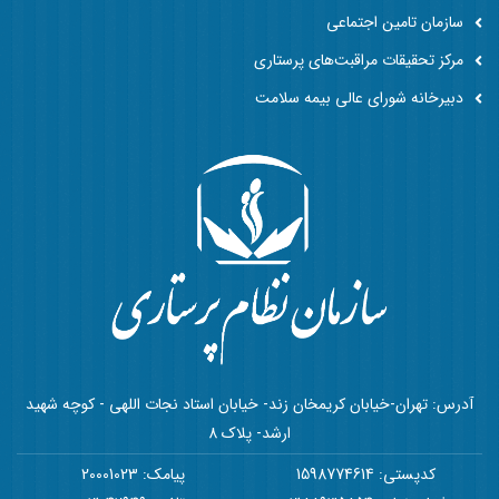
سازمان تامین اجتماعی
مرکز تحقیقات مراقبت‌های پرستاری
دبیرخانه شورای عالی بیمه سلامت
آدرس: تهران-خیابان کریمخان زند- خیابان استاد نجات اللهی - کوچه شهید
ارشد- پلاک 8
کدپستی: 1598774614
پیامک: 20001023