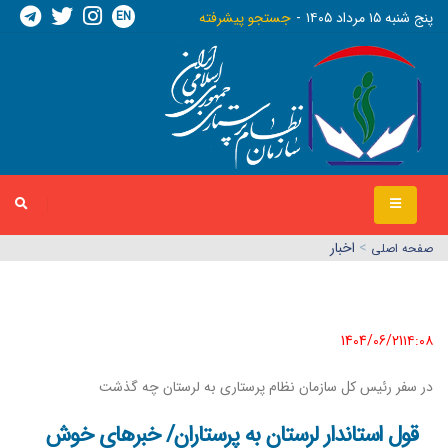
EN
پنج شنبه ١٥ مرداد ١٤٠٥
جستجو پیشرفته
>
اخبار
صفحه اصلي
1404/06/21١٤:٠٨
در سفر رئیس کل سازمان نظام پرستاری به لرستان چه گذشت
قول استاندار لرستان به پرستاران/ خبرهای خوش