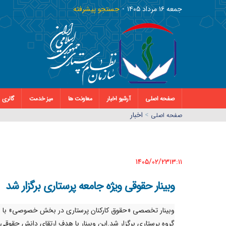
جمعه ١٦ مرداد ١٤٠٥
جستجو پیشرفته
صفحه اصلی
آرشیو اخبار
معاونت ها
میز خدمت
گالری
>
اخبار
صفحه اصلي
1405/02/23١٣:١١
وبینار حقوقی ویژه جامعه پرستاری برگزار شد
وبینار تخصصی «حقوق کارکنان پرستاری در بخش خصوصی» با اس
گروه پرستاری برگزار شد.این وبینار با هدف ارتقای دانش حقوقی 