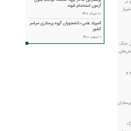
 در
آزمون استخدام شوند
شیراز
10 خرداد 1401
المپیاد علمی دانشجویان گروه پرستاری سراسر
کشور
1 اسفند 1400
 در پی جنگ
خش‌های
 و
 جمله ایران، پرستاران
 مورد از افرادمرگ