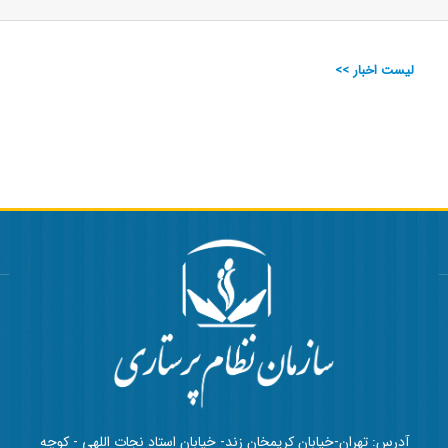
لیست اخبار >>
آدرس: تهران-خیابان کریمخان زند- خیابان استاد نجات اللهی - کوچه