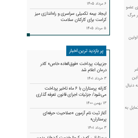
6 مرداد 1405
ای عضو
ایجاد بیمه تکمیلی سراسری و راه‌اندازی میز
ر مرگ
کرامت برای کارکنان سلامت
5 مرداد 1405
اولین
پر بازدید ترین اخبار
جزییات پرداخت «فوق‌العاده خاص» کادر
شر
درمان اعلام شد
این
3 خرداد 1401
ه دنبال
کارانه‌ پرستاران با 6 ماه تاخیر پرداخت
می‌شود/ جزئیات اجرای قانون تعرفه گذاری
13 بهمن 1400
مایل به
آغاز ثبت نام آزمون «صلاحیت حرفه‌ای
پرستاران»
3 مرداد 1401
پرستارانی که در کرونا خدمت کرد‌ه‌اند بدون