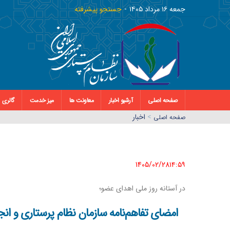
جمعه ١٦ مرداد ١٤٠٥
جستجو پیشرفته
صفحه اصلی
آرشیو اخبار
معاونت ها
میز خدمت
گالری
>
اخبار
صفحه اصلي
1405/02/28١٤:٥٩
در آستانه روز ملی اهدای عضو؛
امضای تفاهم‌نامه سازمان نظام پرستاری و انج