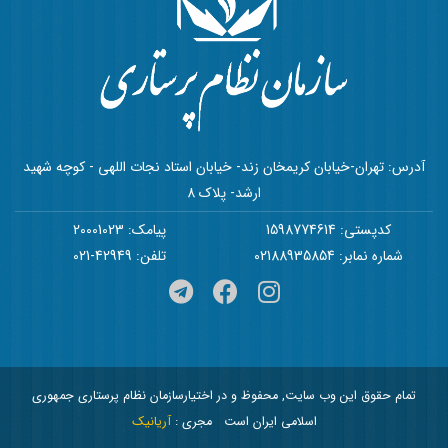
آدرس: تهران-خیابان کریمخان زند- خیابان استاد نجات اللهی - کوچه شهید
ارشد- پلاک 8
کدپستی: 1598774614
پیامک: 20001023
شماره نمابر: 02188935854
تلفن: 42949-021
تمام حقوق این وب سایت, محفوظ و در اختیارسازمان نظام پرستاری جمهوری
اسلامی ایران است
مجری :
آریانیک