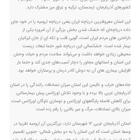
کشورهای آذربایجان، ارمنستان، ترکیه و عراق مرز مشترک دارد.
این استان معروفترین دریاچه ایران یعنی دریاچه ارومیه را در خود جای
داده دریاچه‌ای که خشک شدن بخش بزرگی از آن امروزه یکی از
ناراحتی های مردم ایران است، گویی قلب و تکه ای از جان ایرانیان
بیمار شده است. خشکسالی این دریاچه شور حتما تبعات زیست
محیطی زیادی خواهد داشت و می‌تواند سلامت مردم و حیات وحش
این استان و استانهای مجاور را دچار آسیب‌های جدی کند و حتما بار
افزایش بیماری های آن به دوش کادر درمان و پرستاران خواهد بود.
جاده‌های خراب و ناایمن این استان میزان تصادفات رانندگی را در استان
آذربایجان غربی بالا برده و با وجود تلاش اورژانس پیش بیمارستانی
برای کاهش فاصله پایگاههای اورژانس و نوسازی ناوگان اورژانس است،
میزان بالای تصادفات، مرگ و میر بالایی را رقم زده است.
استان آذربایجان غربی 12 شهرستان دارد، بزرگترین آن ارومیه تقریبا در
وسط استان است که این استان را به دو بخش شمالی- جنوبی تقسیم
کرده است. در شمال این استان شهرهای سلماس، خوی و ماکو قرار دارد