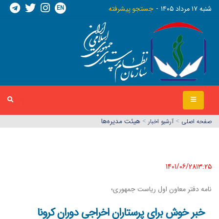
EN
شنبه ١٧ مرداد ١٤٠٥
جستجو پیشرفته
>
>
هیئت مدیره‌ها
صفحه اصلي
آرشیو اخبار
1401/06/28١٣:٢٥
نامه دفتر معاون اول ریاست جمهوری؛
خبر خوش برای پرستاران اخراجی دوران کرونا