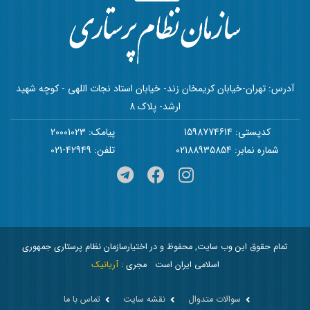
آدرس: تهران-خیابان کریمخان زند- خیابان استاد نجات اللهی - کوچه شهید
ارشد- پلاک 8
کدپستی: 1598774614
پیامک: 20001023
شماره نمابر: 02188935854
تلفن: 42949-021
تمام حقوق این وب سایت, محفوظ و در اختیارسازمان نظام پرستاری جمهوری
اسلامی ایران است
مجری :
آریانیک
سوالات متدوال
نقشه سایت
تماس با ما