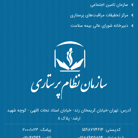
سازمان تامین اجتماعی
مرکز تحقیقات مراقبت‌های پرستاری
دبیرخانه شورای عالی بیمه سلامت
آدرس: تهران-خیابان کریمخان زند- خیابان استاد نجات اللهی - کوچه شهید
ارشد- پلاک 8
کدپستی: 1598774614
پیامک: 20001023
شماره نمابر: 02188935854
تلفن: 42949-021