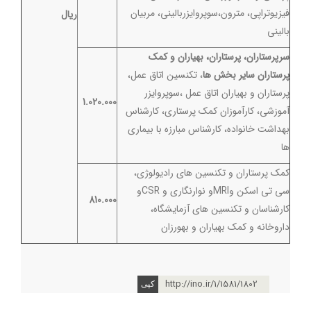
فيزيوتراپي، مترون،سوپروايزرباليني، مربیان
ریال
بالینی
سرپرستاران، پرستاران، بهياران و کمک
پرستاران ساير بخش ها
، تكنسين اتاق عمل،
پرستاران و بهياران اتاق عمل ،سوپروايزر
1.020.000
آموزشي، کارآموزان کمک پرستاری، کارشناس
بهداشت خانواده، کارشناس مبارزه با بیماری
ها
کمک پرستاران و تكنسين هاي راديولوژي،
سي تي اسكن وMRIو نوارنگاري و CSRو
810.000
كارشناسان و تكنسين هاي آزمايشگاه،
داروخانه و كمك بهياران و بهورزان
http://ino.ir/1/1581/1802