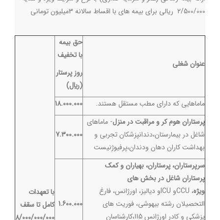
2/500/000 ریالی برای بیمه های با اقساط سالانه 3میلیون تومانی
حق بیمه
با تخفیف
عنوان شغلی
روز پرستار
(
ريال)
ماماهايي كه داراي مطب مستقل هستند.
18.000.000
پرستاران هوم کر و مراقبت در منزل
- ماماهاي
شاغل در بيمارستان،دندانپزشکان تجربي و
7.300.000
بهداشت کاران دهان ودندان،پرفيوژنيست
سرپرستاران، پرستاران، بهياران و کمک
پرستاران شاغل در بخش هاي
ویژه
، CCUو ICUو دياليز، اورژانس، فارغ
با تعهدات
التحصیلان رشته بيهوشي، فوریت های
1.600.000
کامل تا سقف
پزشکی و کادر اورژانس 115،کارشناسان
8/000/000/000