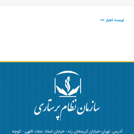
لیست اخبار >>
آدرس: تهران-خیابان کریمخان زند- خیابان استاد نجات اللهی - کوچه