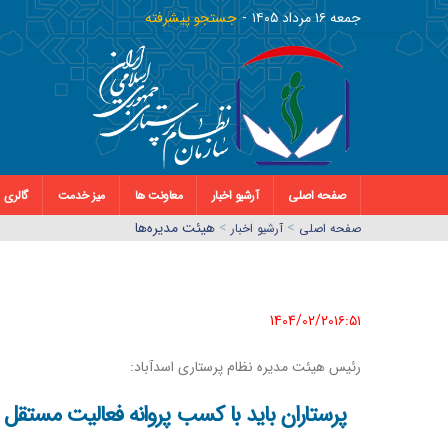
جمعه ١٦ مرداد ١٤٠٥
جستجو پیشرفته
صفحه اصلی
آرشیو اخبار
معاونت ها
میز خدمت
گالری
>
>
هیئت مدیره‌ها
صفحه اصلي
آرشیو اخبار
1404/02/20١٦:٥١
رئیس هیئت مدیره نظام پرستاری اسدآباد:
پرستاران باید با کسب پروانه فعالیت مستقل 