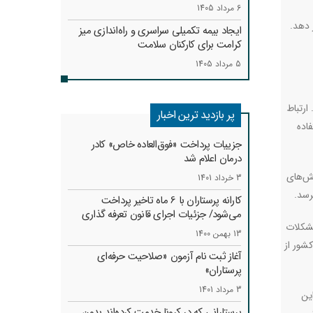
6 مرداد 1405
 دهد.
ایجاد بیمه تکمیلی سراسری و راه‌اندازی میز
کرامت برای کارکنان سلامت
5 مرداد 1405
ارتباط
پر بازدید ترین اخبار
اده
جزییات پرداخت «فوق‌العاده خاص» کادر
درمان اعلام شد
خش‌های
3 خرداد 1401
رسد.
کارانه‌ پرستاران با 6 ماه تاخیر پرداخت
می‌شود/ جزئیات اجرای قانون تعرفه گذاری
مشکلات
13 بهمن 1400
شور از
آغاز ثبت نام آزمون «صلاحیت حرفه‌ای
پرستاران»
3 مرداد 1401
ه است. از این
پرستارانی که در کرونا خدمت کرد‌ه‌اند بدون