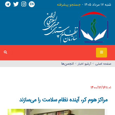
EN
شنبه ١٧ مرداد ١٤٠٥
جستجو پیشرفته
>
>
انجمن‌ها
صفحه اصلي
آرشیو اخبار
1400/12/16١١:٠١
مراکز هوم کر، آینده نظام سلامت را می‌سازند