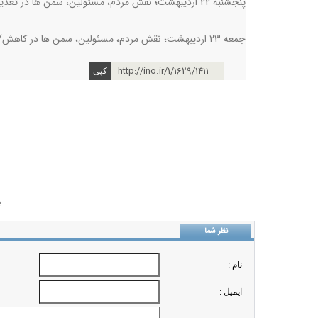
پنجشنبه 22 اردیبهشت؛ نقش مردم، مسئولین، سمن ها در تغذیه سالم از مزرعه تا سفره
جمعه 23 اردیبهشت؛ نقش مردم، مسئولین، سمن ها در کاهش/ کنترل مصرف دخانیات
http://ino.ir/1/1629/1411
ب
نظر شما
نام :
ايميل :