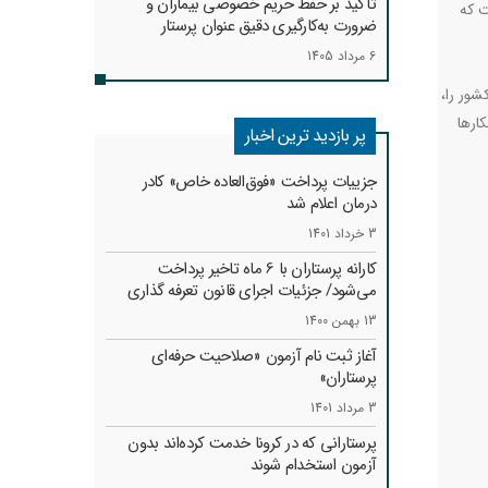
تأکید بر حفظ حریم خصوصی بیماران و
ت که
ضرورت به‌کارگیری دقیق عنوان پرستار
6 مرداد 1405
شور را،
ارها
پر بازدید ترین اخبار
جزییات پرداخت «فوق‌العاده خاص» کادر
درمان اعلام شد
3 خرداد 1401
کارانه‌ پرستاران با 6 ماه تاخیر پرداخت
می‌شود/ جزئیات اجرای قانون تعرفه گذاری
13 بهمن 1400
آغاز ثبت نام آزمون «صلاحیت حرفه‌ای
پرستاران»
3 مرداد 1401
پرستارانی که در کرونا خدمت کرد‌ه‌اند بدون
آزمون استخدام شوند