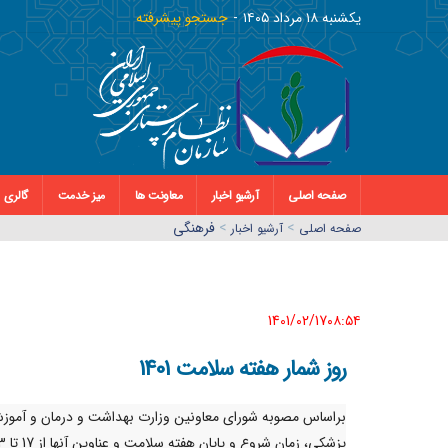
يکشنبه ١٨ مرداد ١٤٠٥
جستجو پیشرفته
صفحه اصلی
آرشیو اخبار
معاونت ها
میز خدمت
گالری
>
>
فرهنگی
صفحه اصلي
آرشیو اخبار
1401/02/17٠٨:٥٤
روز شمار هفته سلامت 1401
براساس مصوبه شورای معاونین وزارت بهداشت و درمان و آموز
پزشکی، زمان شروع و پایا