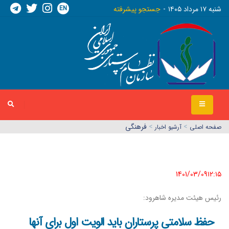
EN
شنبه ١٧ مرداد ١٤٠٥
جستجو پیشرفته
>
>
فرهنگی
صفحه اصلي
آرشیو اخبار
1401/03/09١٢:١٥
رئیس هیئت مدیره شاهرود:
حفظ سلامتی پرستاران باید الویت اول برای آنها