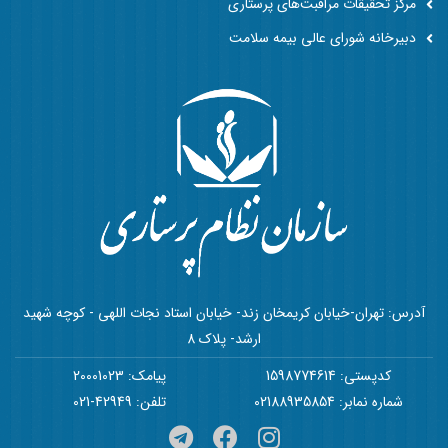
مرکز تحقیقات مراقبت‌های پرستاری
دبیرخانه شورای عالی بیمه سلامت
آدرس: تهران-خیابان کریمخان زند- خیابان استاد نجات اللهی - کوچه شهید
ارشد- پلاک 8
کدپستی: 1598774614
پیامک: 20001023
شماره نمابر: 02188935854
تلفن: 42949-021