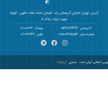
آدرس: تهران-خیابان کریمخان زند- خیابان استاد نجات اللهی - کوچه
شهید ارشد- پلاک 8
کدپستی: 1598774614
پیامک: 20001023
شماره نمابر: 02188935854
تلفن: 42949-021
هوری اسلامی ایران است
مجری :
آریانیک