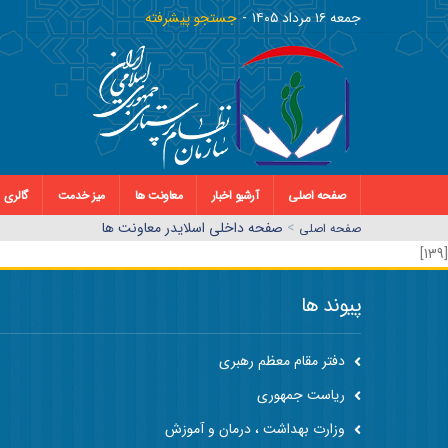
جمعه ١٦ مرداد ١٤٠٥
جستجو پیشرفته
صفحه اصلی
آرشیو اخبار
معاونت ها
میز خدمت
گالری
>
صفحه داخلی اسلایدر معاونت ها
صفحه اصلي
[139]
پیوند ها
دفتر مقام معظم رهبری
ریاست جمهوری
وزارت بهداشت ، درمان و آموزش