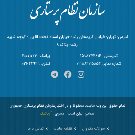
آدرس: تهران-خیابان کریمخان زند- خیابان استاد نجات اللهی - کوچه شهید
ارشد- پلاک 8
کدپستی: 1598774614
پیامک: 20001023
شماره نمابر: 02188935854
تلفن: 42949-021
تمام حقوق این وب سایت, محفوظ و در اختیارسازمان نظام پرستاری جمهوری
اسلامی ایران است
مجری :
آریانیک
سوالات متدوال
نقشه سایت
تماس با ما