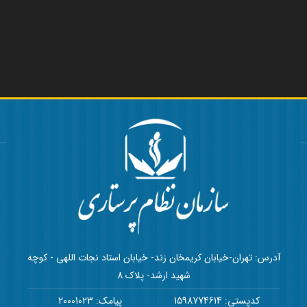
آدرس: تهران-خیابان کریمخان زند- خیابان استاد نجات اللهی - کوچه
شهید ارشد- پلاک 8
کدپستی: 1598774614
پیامک: 20001023