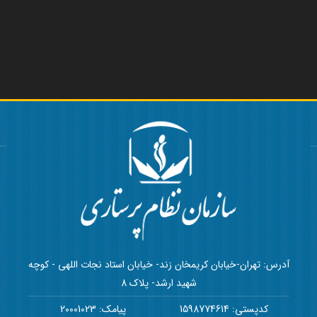
آدرس: تهران-خیابان کریمخان زند- خیابان استاد نجات اللهی - کوچه
شهید ارشد- پلاک 8
کدپستی: 1598774614
پیامک: 20001023