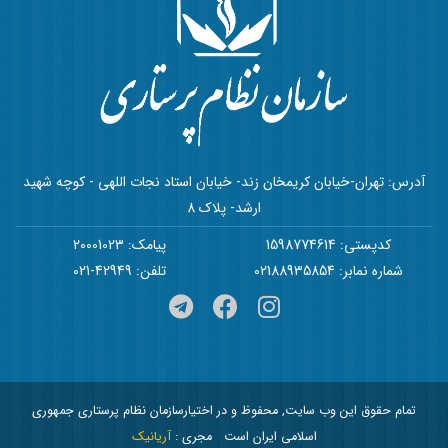
آدرس: تهران-خیابان کریمخان زند- خیابان استاد نجات اللهی - کوچه شهید
ارشد- پلاک 8
کدپستی: 1598774614
پیامک: 20001023
شماره نمابر: 02188935854
تلفن: 42949-021
تمام حقوق این وب سایت, محفوظ و در اختیارسازمان نظام پرستاری جمهوری
اسلامی ایران است
مجری :
آریانیک