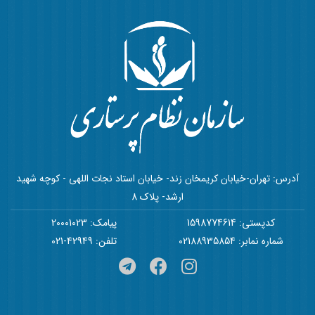
آدرس: تهران-خیابان کریمخان زند- خیابان استاد نجات اللهی - کوچه شهید
ارشد- پلاک 8
کدپستی: 1598774614
پیامک: 20001023
شماره نمابر: 02188935854
تلفن: 42949-021