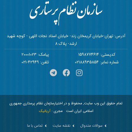
آدرس: تهران-خیابان کریمخان زند- خیابان استاد نجات اللهی - کوچه شهید
ارشد- پلاک 8
کدپستی: 1598774614
پیامک: 20001023
شماره نمابر: 02188935854
تلفن: 42949-021
تمام حقوق این وب سایت, محفوظ و در اختیارسازمان نظام پرستاری جمهوری
اسلامی ایران است
مجری :
آریانیک
سوالات متدوال
نقشه سایت
تماس با ما