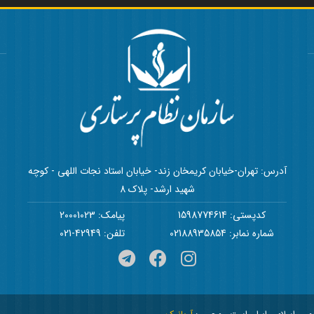
آدرس: تهران-خیابان کریمخان زند- خیابان استاد نجات اللهی - کوچه
شهید ارشد- پلاک 8
کدپستی: 1598774614
پیامک: 20001023
شماره نمابر: 02188935854
تلفن: 42949-021