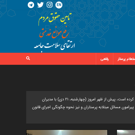
EN
تعلام پرستار
رفاهی
به گزارش روابط عمومی سازمان نظام پرستاری، دکتر محمد میرزابیگی رئیس کل سازمان نظام پرستاری که به همراه هیئت‌رئیسه این سازمان به شیراز سفر کرده است، پیش از ظهر امروز (چهارشنبه، 21 دی) با مدیران
رامون مسائل مبتلابه پرستاران و نیز نحوه چگونگی اجرای قانون