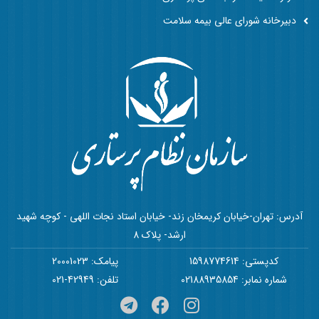
دبیرخانه شورای عالی بیمه سلامت
آدرس: تهران-خیابان کریمخان زند- خیابان استاد نجات اللهی - کوچه شهید
ارشد- پلاک 8
کدپستی: 1598774614
پیامک: 20001023
شماره نمابر: 02188935854
تلفن: 42949-021