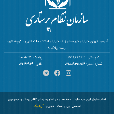
آدرس: تهران-خیابان کریمخان زند- خیابان استاد نجات اللهی - کوچه شهید
ارشد- پلاک 8
کدپستی: 1598774614
پیامک: 20001023
شماره نمابر: 02188935854
تلفن: 42949-021
تمام حقوق این وب سایت, محفوظ و در اختیارسازمان نظام پرستاری جمهوری
اسلامی ایران است
مجری :
آریانیک