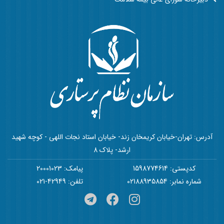
آدرس: تهران-خیابان کریمخان زند- خیابان استاد نجات اللهی - کوچه شهید
ارشد- پلاک 8
کدپستی: 1598774614
پیامک: 20001023
شماره نمابر: 02188935854
تلفن: 42949-021