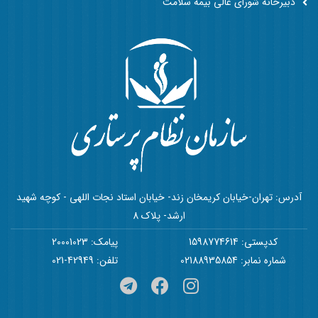
دبیرخانه شورای عالی بیمه سلامت
آدرس: تهران-خیابان کریمخان زند- خیابان استاد نجات اللهی - کوچه شهید
ارشد- پلاک 8
کدپستی: 1598774614
پیامک: 20001023
شماره نمابر: 02188935854
تلفن: 42949-021