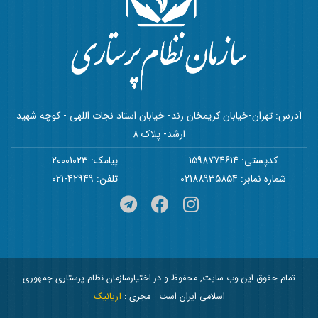
آدرس: تهران-خیابان کریمخان زند- خیابان استاد نجات اللهی - کوچه شهید
ارشد- پلاک 8
کدپستی: 1598774614
پیامک: 20001023
شماره نمابر: 02188935854
تلفن: 42949-021
تمام حقوق این وب سایت, محفوظ و در اختیارسازمان نظام پرستاری جمهوری
اسلامی ایران است
مجری :
آریانیک