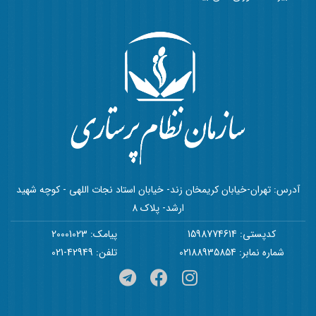
آدرس: تهران-خیابان کریمخان زند- خیابان استاد نجات اللهی - کوچه شهید
ارشد- پلاک 8
کدپستی: 1598774614
پیامک: 20001023
شماره نمابر: 02188935854
تلفن: 42949-021