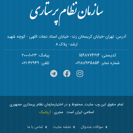
آدرس: تهران-خیابان کریمخان زند- خیابان استاد نجات اللهی - کوچه شهید
ارشد- پلاک 8
کدپستی: 1598774614
پیامک: 20001023
شماره نمابر: 02188935854
تلفن: 42949-021
تمام حقوق این وب سایت, محفوظ و در اختیارسازمان نظام پرستاری جمهوری
اسلامی ایران است
مجری :
آریانیک
سوالات متدوال
نقشه سایت
تماس با ما