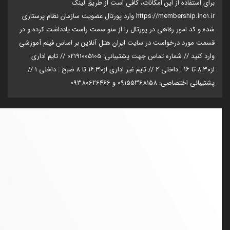
برای استفاده از این امکانات‌، کافی است از طریق لینک
https://membership.ino1.ir وارد پورتال عضویت سازمان نظام پرستاری
شده و کد امور رفاهی در پورتال را از منو سمت راست یادداشت کرده و در
قسمت مورد درخواست در سایت ایران هتل آنلاین بر اساس فیلم آموزشی
وارد کنید // شماره تماس جهت پشتیبانی: 02191005105 // تایم اداری
از۸:۳۰ تا ۱۶ : داخلی ۲ // تایم غیر اداری از۱۶:۳۰ تا ۸ صبح : داخلی ۱ //
پشتیبانی اختصاصی: 09155368158 و 09380626466