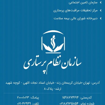
سازمان تامین اجتماعی
مرکز تحقیقات مراقبت‌های پرستاری
دبیرخانه شورای عالی بیمه سلامت
آدرس: تهران-خیابان کریمخان زند- خیابان استاد نجات اللهی - کوچه شهید
ارشد- پلاک 8
کدپستی: 1598774614
پیامک: 20001023
شماره نمابر: 02188935854
تلفن: 42949-021