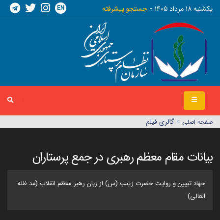
EN
يکشنبه ١٨ مرداد ١٤٠٥
جستجو پیشرفته
>
گالری فیلم
صفحه اصلي
بیانات مقام معظم رهبری در جمع پرستاران
جهاد تبیین و روایت حضرت زینب (س) از زبان رهبر معظم انقلاب (مد ظله
العالی)