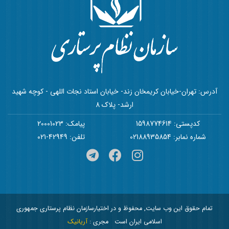
آدرس: تهران-خیابان کریمخان زند- خیابان استاد نجات اللهی - کوچه شهید
ارشد- پلاک 8
کدپستی: 1598774614
پیامک: 20001023
شماره نمابر: 02188935854
تلفن: 42949-021
تمام حقوق این وب سایت, محفوظ و در اختیارسازمان نظام پرستاری جمهوری
اسلامی ایران است
مجری :
آریانیک