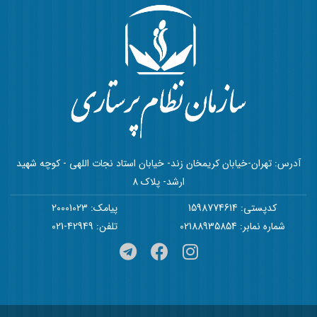
آدرس: تهران-خیابان کریمخان زند- خیابان استاد نجات اللهی - کوچه شهید
ارشد- پلاک 8
کدپستی: 1598774614
پیامک: 20001023
شماره نمابر: 02188935854
تلفن: 42949-021