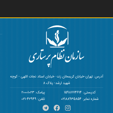
آدرس: تهران-خیابان کریمخان زند- خیابان استاد نجات اللهی - کوچه
شهید ارشد- پلاک 8
کدپستی: 1598774614
پیامک: 20001023
شماره نمابر: 02188935854
تلفن: 42949-021