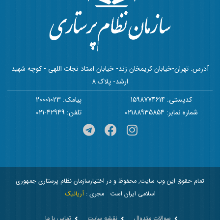
آدرس: تهران-خیابان کریمخان زند- خیابان استاد نجات اللهی - کوچه شهید
ارشد- پلاک 8
کدپستی: 1598774614
پیامک: 20001023
شماره نمابر: 02188935854
تلفن: 42949-021
تمام حقوق این وب سایت, محفوظ و در اختیارسازمان نظام پرستاری جمهوری
اسلامی ایران است
مجری :
آریانیک
سوالات متدوال
نقشه سایت
تماس با ما