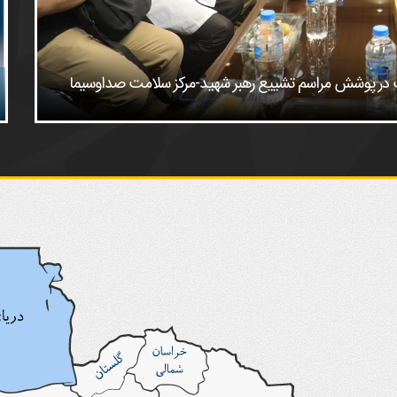
امت در پوشش مراسم تشییع رهبر شهید-مرکز سلامت صداوسیما