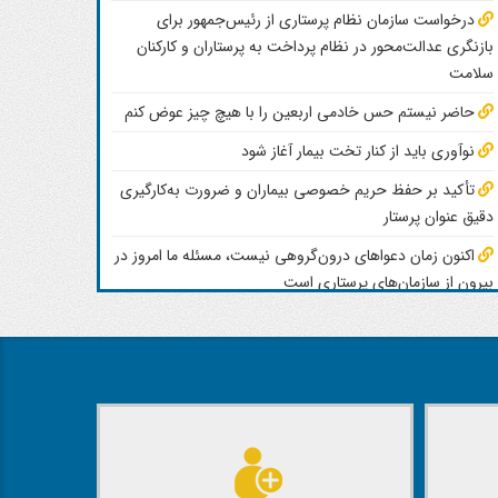
درخواست سازمان نظام پرستاری از رئیس‌جمهور برای
بازنگری عدالت‌محور در نظام پرداخت به پرستاران و کارکنان
سلامت
حاضر نیستم حس خادمی اربعین را با هیچ چیز عوض کنم
نوآوری باید از کنار تخت بیمار آغاز شود
وآوری باید از کنار تخت بیمار آغاز شود
تأکید بر حفظ حریم خصوصی بیماران و ضرورت به‌کارگیری
دقیق عنوان پرستار
INV Title Holders 2026 در ژنو سوئیس، چهار مدال طلا، یک مدال نق
اکنون زمان دعواهای درون‌گروهی نیست، مسئله ما امروز در
زمانی ارزشمند است که پاسخی برای نیازهای واقعی بیماران و نظام درمان باشد.
7 مرداد 1405
بیرون از سازمان‌های پرستاری است
ایجاد بیمه تکمیلی سراسری و راه‌اندازی میز کرامت برای
کارکنان سلامت
رهبران بین‌المللی پرستاری و مراقبت تسکینی خواستار
سرمایه‌گذاری فوری در نیروی پرستاری برای مقابله با افزایش بار
سرطان شدند